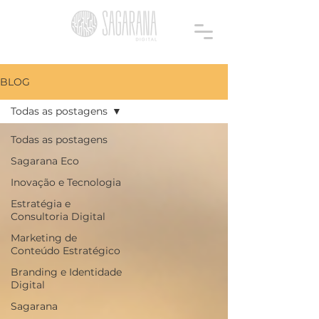
BLOG
Todas as postagens
Todas as postagens
Sagarana Eco
Inovação e Tecnologia
Estratégia e
Consultoria Digital
Marketing de
Conteúdo Estratégico
Branding e Identidade
Digital
Sagarana