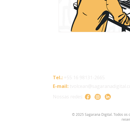
Tel.:
+55 16 98131-2665
E-mail:
tvolcean@sagaranadigital.c
Nossas redes:
© 2025 Sagarana Digital. Todos os d
rese