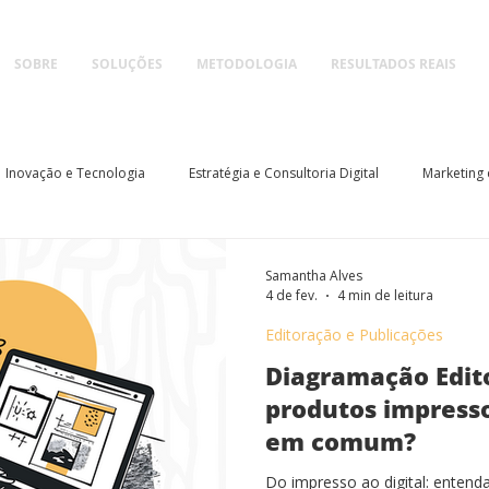
SOBRE
SOLUÇÕES
METODOLOGIA
RESULTADOS REAIS
Inovação e Tecnologia
Estratégia e Consultoria Digital
Marketing 
arana
Editoração e Publicações
Samantha Alves
4 de fev.
4 min de leitura
Editoração e Publicações
Diagramação Edito
produtos impresso
em comum?
Do impresso ao digital: enten