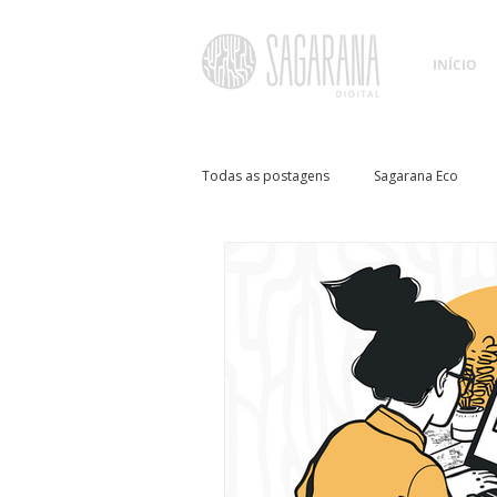
INÍCIO
Todas as postagens
Sagarana Eco
Branding e Identidade Digital
Sag