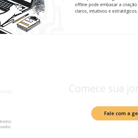
offline pode embasar a criação 
claros, intuitivos e estratégicos.
Comece sua jo
om.br
Fale com a g
ireitos
rvados.